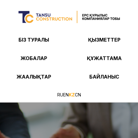
БІЗ ТУРАЛЫ
ҚЫЗМЕТТЕР
ЖОБАЛАР
ҚҰЖАТТАМА
ЖАҢАЛЫҚТАР
БАЙЛАНЫС
RU
EN
KZ
CN